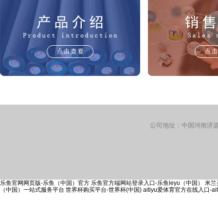
公司地址：中国河南济源产
乐鱼官网网页版-乐鱼（中国）官方
乐鱼官方端网站登录入口-乐鱼leyu（中国）
米兰
（中国）一站式服务平台
世界杯购买平台-世界杯(中国)
aitiyu爱体育官方在线入口-ai