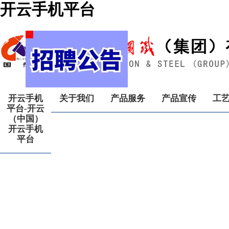
开云手机平台
×
开云手机
关于我们
产品服务
产品宣传
工
平台-开云
（中国）
开云手机
平台