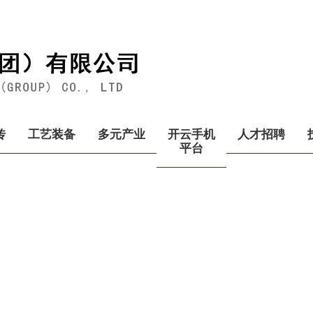
传
工艺装备
多元产业
开云手机
人才招聘
平台