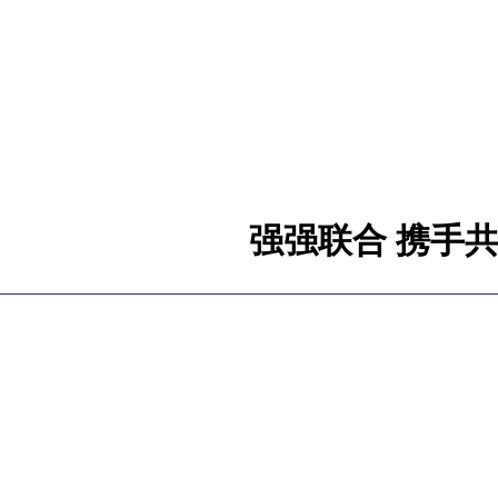
强强联合 携手