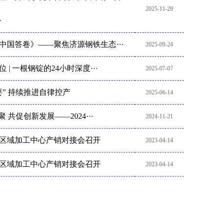
2025-11-29
·
中国答卷》——聚焦济源钢铁生态···
2025-09-24
| 一根钢锭的24小时深度···
2025-07-07
要” 持续推进自律控产
2025-06-14
 共促创新发展——2024···
2024-11-21
区域加工中心产销对接会召开
2023-04-14
区域加工中心产销对接会召开
2023-04-14