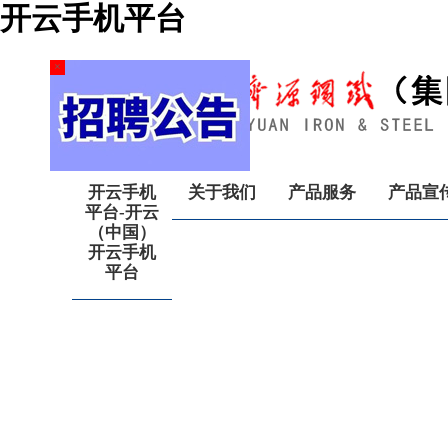
开云手机平台
×
开云手机
关于我们
产品服务
产品宣
平台-开云
（中国）
开云手机
平台