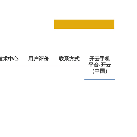
技术中心
用户评价
联系方式
开云手机
平台-开云
（中国）