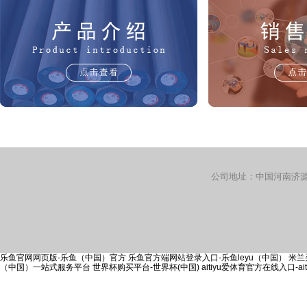
公司地址：中国河南济源产
乐鱼官网网页版-乐鱼（中国）官方
乐鱼官方端网站登录入口-乐鱼leyu（中国）
米兰
（中国）一站式服务平台
世界杯购买平台-世界杯(中国)
aitiyu爱体育官方在线入口-ai