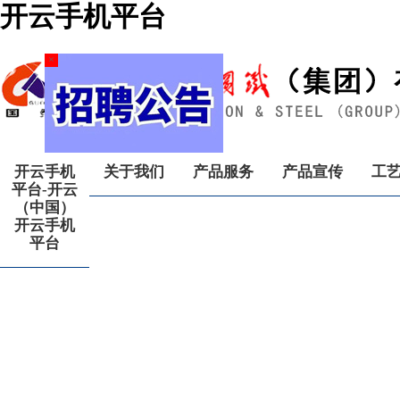
开云手机平台
×
开云手机
关于我们
产品服务
产品宣传
工
平台-开云
（中国）
开云手机
平台