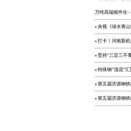
万吨高端锻件生··
央视《绿水青山
●
打卡！河南新机位 
●
坚持“三定三不
●
特殊钢“顶流”汇聚
●
第五届济源钢铁
●
第五届济源钢铁
●