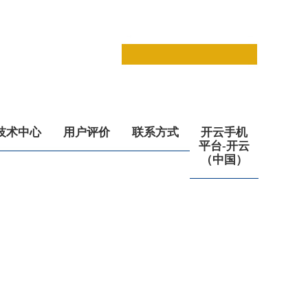
技术中心
用户评价
联系方式
开云手机
平台-开云
（中国）