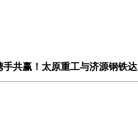
携手共赢！太原重工与济源钢铁