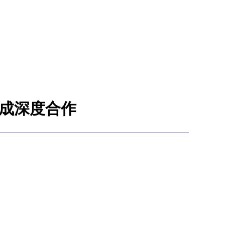
达成深度合作