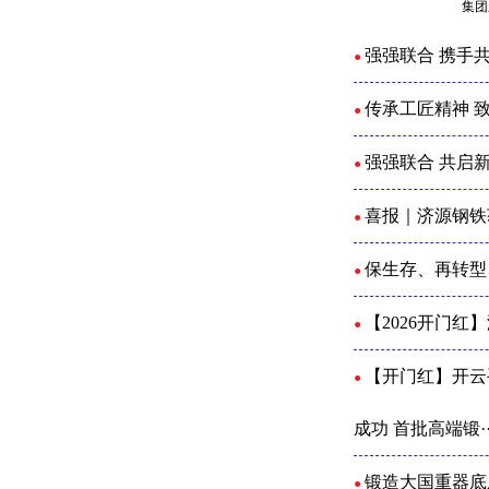
集团
强强联合 携手共
●
传承工匠精神 
●
强强联合 共启新
●
喜报｜济源钢铁获
●
保生存、再转型、
●
【2026开门红
●
【开门红】开云
●
成功 首批高端锻··
锻造大国重器底
●