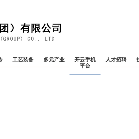
传
工艺装备
多元产业
开云手机
人才招聘
平台