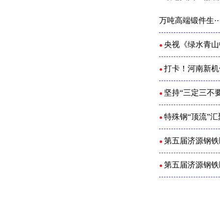
万吨高端锻件生··
央视《绿水青山
●
打卡！河南新机位 
●
坚持“三定三不
●
特殊钢“顶流”汇聚
●
第五届济源钢铁
●
第五届济源钢铁
●