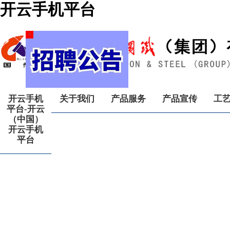
开云手机平台
×
开云手机
关于我们
产品服务
产品宣传
工
平台-开云
（中国）
开云手机
平台