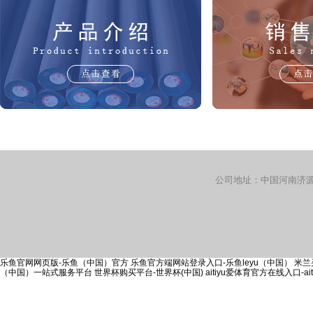
公司地址：中国河南济源产
乐鱼官网网页版-乐鱼（中国）官方
乐鱼官方端网站登录入口-乐鱼leyu（中国）
米兰
（中国）一站式服务平台
世界杯购买平台-世界杯(中国)
aitiyu爱体育官方在线入口-ai